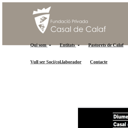
Qui som
Entitats
Pastorets de Calaf
Vull ser Soci/col.laborador
Contacte