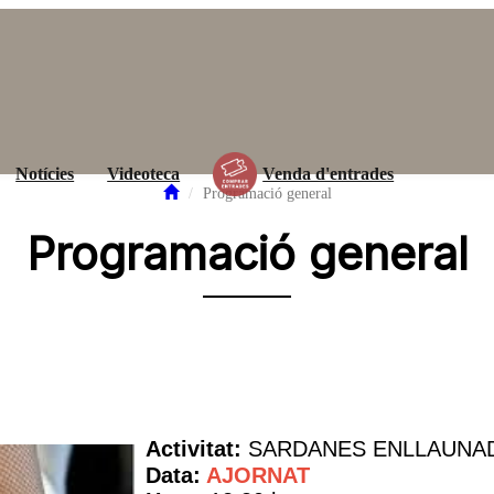
Notícies
Videoteca
Venda d'entrades
Programació general
Programació general
Activitat:
SARDANES ENLLAUNA
Data:
AJORNAT