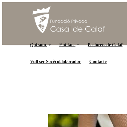
Qui som
Entitats
Pastorets de Calaf
Vull ser Soci/col.laborador
Contacte