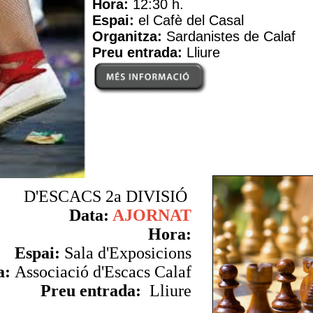
Hora:
12:30 h.
Espai:
el Cafè del Casal
Organitza:
Sardanistes de Calaf
Preu entrada:
Lliure
D'ESCACS 2a DIVISIÓ
Data:
AJORNAT
Hora:
Espai:
Sala d'Exposicions
a:
Associació d'Escacs Calaf
Preu entrada:
Lliure